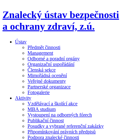
Znalecký ústav bezpečnosti
a ochrany zdraví,
z.ú.
Ústav
Předmět činnosti
Management
Odborné a poradní orgány
Organizační uspořádání
Členská sekce
Mimořádná ocenění
Veřejné dokumenty
Partnerské organizace
Fotogalerie
Aktivity
Vzdělávací a školící akce
MBA studium
Vystoupení na odborných fórech
Publikační činnost
Posudky a vybrané referenční zakázky
Připomínkování právních předpisů
Podpora znalecké činnosti