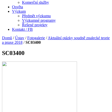
Komerční služby
Osvěta
Výzkum
Předmět výzkumu
Výzkumné programy
Řešené projekty
Kontakt / FB
Domů
/
Ústav
/
Fotogalerie
/
Aktuální otázky soudně znalecké teorie
a praxe 2018
/
SC03400
SC03400