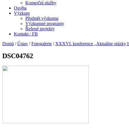
Komerční služby
Osvěta
Výzkum
Předmět výzkumu
Výzkumné programy
Řešené projekty
Kontakt / FB
Domů
/
Ústav
/
Fotogalerie
/
XXXVI. konference „Aktuálne otázky be
DSC04762