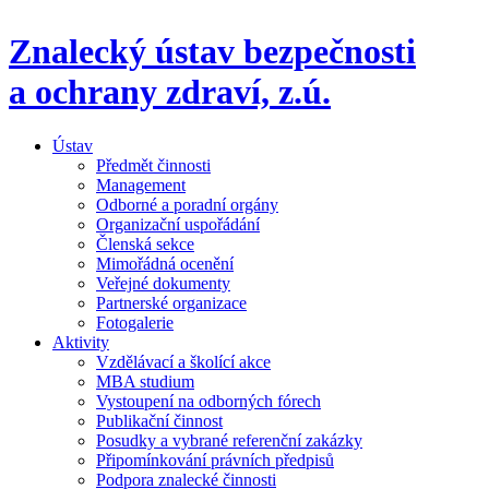
Znalecký ústav bezpečnosti
a ochrany zdraví,
z.ú.
Ústav
Předmět činnosti
Management
Odborné a poradní orgány
Organizační uspořádání
Členská sekce
Mimořádná ocenění
Veřejné dokumenty
Partnerské organizace
Fotogalerie
Aktivity
Vzdělávací a školící akce
MBA studium
Vystoupení na odborných fórech
Publikační činnost
Posudky a vybrané referenční zakázky
Připomínkování právních předpisů
Podpora znalecké činnosti