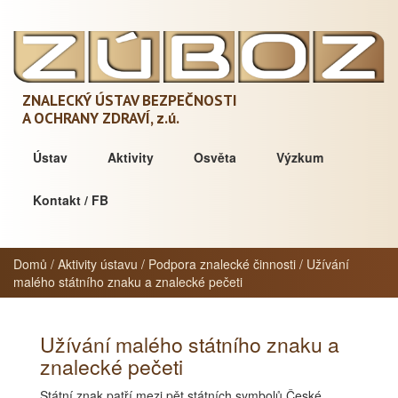
ZNALECKÝ ÚSTAV BEZPEČNOSTI
A OCHRANY ZDRAVÍ,
z.ú.
Ústav
Aktivity
Osvěta
Výzkum
Kontakt / FB
Domů
/
Aktivity ústavu
/
Podpora znalecké činnosti
/
Užívání
malého státního znaku a znalecké pečeti
Užívání malého státního znaku a
znalecké pečeti
Státní znak patří mezi pět státních symbolů České