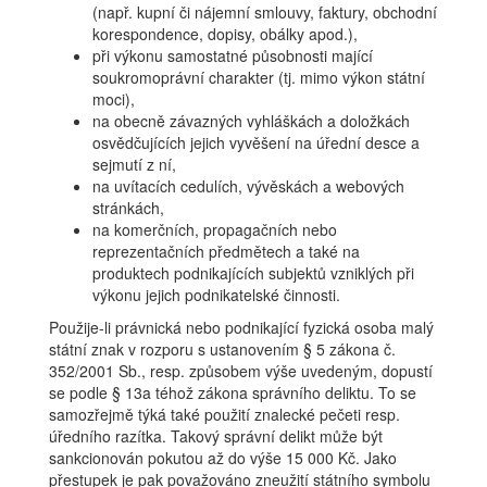
(např. kupní či nájemní smlouvy, faktury, obchodní
korespondence, dopisy, obálky apod.),
při výkonu samostatné působnosti mající
soukromoprávní charakter (tj. mimo výkon státní
moci),
na obecně závazných vyhláškách a doložkách
osvědčujících jejich vyvěšení na úřední desce a
sejmutí z ní,
na uvítacích cedulích, vývěskách a webových
stránkách,
na komerčních, propagačních nebo
reprezentačních předmětech a také na
produktech podnikajících subjektů vzniklých při
výkonu jejich podnikatelské činnosti.
Použije-li právnická nebo podnikající fyzická osoba malý
státní znak v rozporu s ustanovením § 5 zákona č.
352/2001 Sb., resp. způsobem výše uvedeným, dopustí
se podle § 13a téhož zákona správního deliktu. To se
samozřejmě týká také použití znalecké pečeti resp.
úředního razítka. Takový správní delikt může být
sankcionován pokutou až do výše 15 000 Kč. Jako
přestupek je pak považováno zneužití státního symbolu