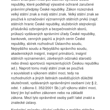
republiky, které podléhají výsostné ochraně zaručené
právními předpisy České republiky. Zákon rozeznává
velký státní znak a malý státní znak. Velký státní znak se
používá k označování významných státních prvků (např.
státních hranic České republiky, služebních stejnokrojů
příslušníků ozbrojených a bezpečnostních sborů,
průkazů vydávaných správními úřady České republiky,
bankovek, cenných papírů a jiných cenin České
republiky, sbírek rozhodnutí Ústavního soudu,
Nejvyššího soudu a Nejvyššího správního soudu,
akademických insignií, insignií primátorů, insignií
státních vyznamenání, závěsných odznaků starostů
nebo dresů sportovců reprezentujících Českou republiku
ad.). Naproti tomu malý státní znak se používá
v souvislosti s výkonem státní moci, tedy na
rozhodnutích a jiných listinách osvědčujících důležité
skutečnosti, vydávaných oprávněnými osobami (viz § 2,
odst. 1 zákona č. 352/2001 Sb.) při výkonu státní moci,
který jim byl svěřen zákonem nebo na základě
zákona. Mezi tyto oprávněné osoby patří také znalci a
znalecké ústavy.
Konkrétní způsoby užívání velkého a malého státního