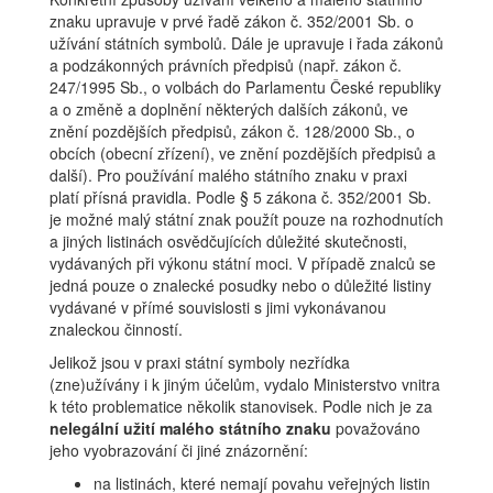
znaku upravuje v prvé řadě zákon č. 352/2001 Sb. o
užívání státních symbolů. Dále je upravuje i řada zákonů
a podzákonných právních předpisů (např. zákon č.
247/1995 Sb., o volbách do Parlamentu České republiky
a o změně a doplnění některých dalších zákonů, ve
znění pozdějších předpisů, zákon č. 128/2000 Sb., o
obcích (obecní zřízení), ve znění pozdějších předpisů a
další). Pro používání malého státního znaku v praxi
platí přísná pravidla. Podle § 5 zákona č. 352/2001 Sb.
je možné malý státní znak použít pouze na rozhodnutích
a jiných listinách osvědčujících důležité skutečnosti,
vydávaných při výkonu státní moci. V případě znalců se
jedná pouze o znalecké posudky nebo o důležité listiny
vydávané v přímé souvislosti s jimi vykonávanou
znaleckou činností.
Jelikož jsou v praxi státní symboly nezřídka
(zne)užívány i k jiným účelům, vydalo Ministerstvo vnitra
k této problematice několik stanovisek. Podle nich je za
nelegální užití malého státního znaku
považováno
jeho vyobrazování či jiné znázornění:
na listinách, které nemají povahu veřejných listin