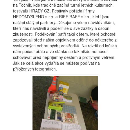
na Točník, kde tradičně začíná turné letních kulturních
festivalů HRADY CZ. Festivaly pořádají firmy
NEDOMYSLENO s.r.o. a RIFF RAFF s.r.o., kteří jsou
našimi stálými partnery. Děkujeme všem návštěvníkům,
kteří nás navštívili a podělili se o své zážitky a osobní
zkušenosti. Poděkování patří také dětem, které ochotně
zapózovali před našim objektivem oděné do některého z
vystavených ochranných prostředků. Na rozdíl od loňska
nám počasí přálo a ve stánku se tak nikdo nemusel
schovávat před nepříjemný deštěm a protivným větrem.
Jak se celá akce vydařila se můžete podívat na
přiložených fotografiích.