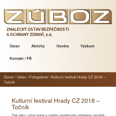
ZNALECKÝ ÚSTAV BEZPEČNOSTI
A OCHRANY ZDRAVÍ,
z.ú.
Ústav
Aktivity
Osvěta
Výzkum
Kontakt / FB
Domů
/
Ústav
/
Fotogalerie
/
Kulturní festival Hrady CZ 2018 –
Točník
Kulturní festival Hrady CZ 2018 –
Točník
Tak jako i vloni jsme s našim osvětovým stánkem zavítali