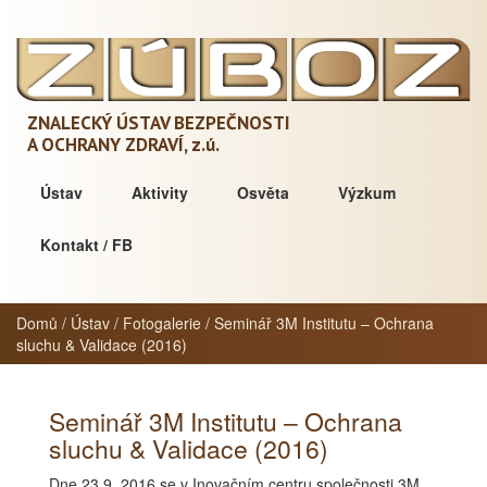
ZNALECKÝ ÚSTAV BEZPEČNOSTI
A OCHRANY ZDRAVÍ,
z.ú.
Ústav
Aktivity
Osvěta
Výzkum
Kontakt / FB
Domů
/
Ústav
/
Fotogalerie
/
Seminář 3M Institutu – Ochrana
sluchu & Validace (2016)
Seminář 3M Institutu – Ochrana
sluchu & Validace (2016)
Dne 23.9. 2016 se v Inovačním centru společnosti 3M