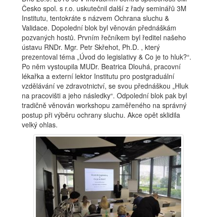
Česko spol. s r.o. uskutečnil další z řady seminářů 3M
Institutu, tentokráte s názvem Ochrana sluchu &
Validace. Dopolední blok byl věnován přednáškám
pozvaných hostů. Prvním řečníkem byl ředitel našeho
ústavu RNDr. Mgr. Petr Skřehot, Ph.D. , který
prezentoval téma „Úvod do legislativy & Co je to hluk?“.
Po něm vystoupila MUDr. Beatrica Dlouhá, pracovní
lékařka a externí lektor Institutu pro postgraduální
vzdělávání ve zdravotnictví, se svou přednáškou „Hluk
na pracovišti a jeho následky“. Odpolední blok pak byl
tradičně věnován workshopu zaměřeného na správný
postup při výběru ochrany sluchu. Akce opět sklidila
velký ohlas.