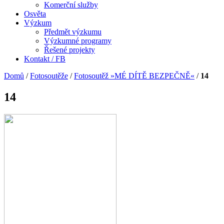
Komerční služby
Osvěta
Výzkum
Předmět výzkumu
Výzkumné programy
Řešené projekty
Kontakt / FB
Domů
/
Fotosoutěže
/
Fotosoutěž »MÉ DÍTĚ BEZPEČNĚ«
/
14
14