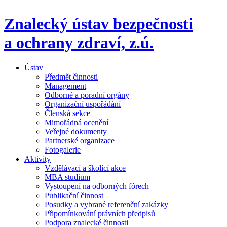
Znalecký ústav bezpečnosti
a ochrany zdraví,
z.ú.
Ústav
Předmět činnosti
Management
Odborné a poradní orgány
Organizační uspořádání
Členská sekce
Mimořádná ocenění
Veřejné dokumenty
Partnerské organizace
Fotogalerie
Aktivity
Vzdělávací a školící akce
MBA studium
Vystoupení na odborných fórech
Publikační činnost
Posudky a vybrané referenční zakázky
Připomínkování právních předpisů
Podpora znalecké činnosti