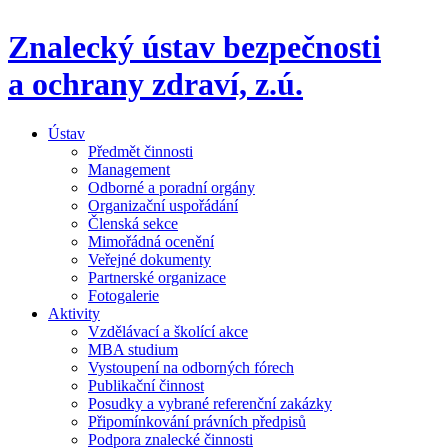
Znalecký ústav bezpečnosti
a ochrany zdraví,
z.ú.
Ústav
Předmět činnosti
Management
Odborné a poradní orgány
Organizační uspořádání
Členská sekce
Mimořádná ocenění
Veřejné dokumenty
Partnerské organizace
Fotogalerie
Aktivity
Vzdělávací a školící akce
MBA studium
Vystoupení na odborných fórech
Publikační činnost
Posudky a vybrané referenční zakázky
Připomínkování právních předpisů
Podpora znalecké činnosti