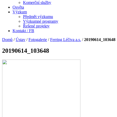
Komerční služby
Osvěta
Výzkum
Předmět výzkumu
Výzkumné programy
Řešené projekty
Kontakt / FB
Domů
/
Ústav
/
Fotogalerie
/
Ferring Léčiva a.s.
/
20190614_103648
20190614_103648